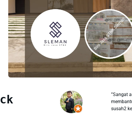
”Sangat a
ck
membantu,
susah2 kes