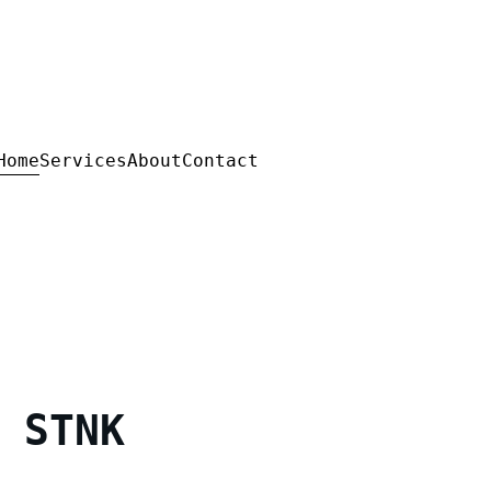
Home
Services
About
Contact
 STNK