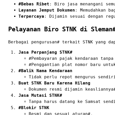
#Bebas Ribet
: Biro jasa menangani sem
Layanan Jemput Dokumen
: Memudahkan ba
Terpercaya
: Dijamin sesuai dengan reg
Pelayanan Biro STNK di Sleman
Berbagai pengurusan# terkait STNK yang da
Jasa Perpanjang STNK#
#Pembayaran pajak kendaraan tanpa
#Penggantian plat nomor baru untu
#Balik Nama Kendaraan
Tidak perlu repot mengurus sendir
Buat STNK Baru Karena Hilang
Dokumen resmi dijamin keasliannya
Jasa Mutasi STNK#
Tanpa harus datang ke Samsat send
#Blokir STNK
Resmi dan sesuai aturan#.