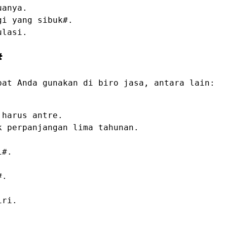
uanya.
gi yang sibuk#.
ulasi.
#
pat Anda gunakan di biro jasa, antara lain:
 harus antre.
k perpanjangan lima tahunan.
i#.
#.
iri.