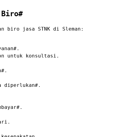
 Biro#
an biro jasa STNK di Sleman:
yanan#.
on untuk konsultasi.
n#.
a diperlukan#.
mbayar#.
ari.
 kesepakatan.