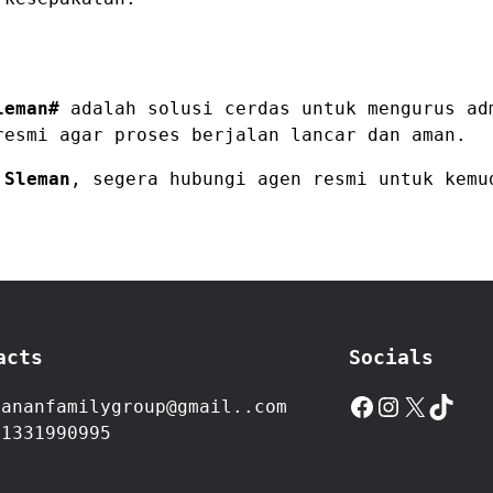
leman#
adalah solusi cerdas untuk mengurus ad
resmi agar proses berjalan lancar dan aman.
 Sleman
, segera hubungi agen resmi untuk kemu
acts
Socials
Facebook
Instagram
X
TikTok
bananfamilygroup@gmail..com
81331990995