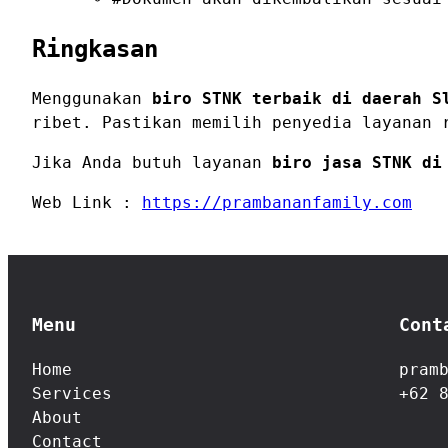
Ringkasan
Menggunakan
biro STNK terbaik di daerah S
ribet. Pastikan memilih penyedia layanan 
Jika Anda butuh layanan
biro jasa STNK di
Web Link :
https://prambananfamily.com
Menu
Cont
Home
pram
Services
+62 
About
Contact