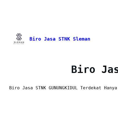
Skip
to
content
Biro Jasa STNK Sleman
Biro Ja
Biro Jasa STNK GUNUNGKIDUL Terdekat Hany