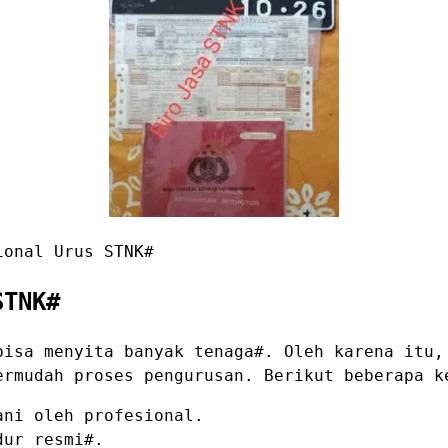
ional Urus STNK#
STNK#
bisa menyita banyak tenaga#. Oleh karena itu
rmudah proses pengurusan. Berikut beberapa k
ani oleh profesional.
dur resmi#.