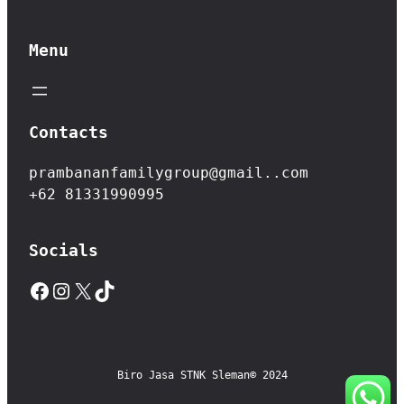
Menu
Contacts
prambananfamilygroup@gmail..com
+62 81331990995
Socials
Facebook
Instagram
X
TikTok
Biro Jasa STNK Sleman
© 2024