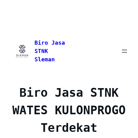
Skip
to
Biro Jasa
content
STNK
Sleman
Biro Jasa STNK
WATES KULONPROGO
Terdekat